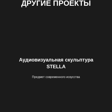
ДРУГИЕ ПРОЕКТЫ
ГОТОВЫ ОБСУДИТЬ
ПРОЕКТ?
Ответьте на несколько вопросов для
составления предварительного тех.
задания. Наш менеджер свяжется с вами
для уточнения деталей.
Аудиовизуальная скульптура
STELLA
+7
Предмет современного искусства