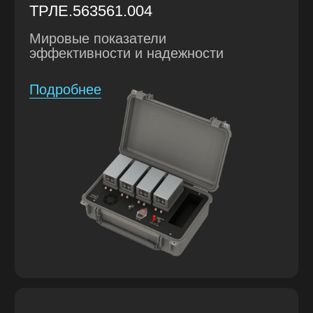
РАЗРАБОТКА В РОССИИ
Мы не перепродаем чужие решения
под видом своих. Все разработки —
исключительно продукт нашей
компании. Разработка и изготовление
происходит в России.
КОНФИДЕНЦИАЛЬНОСТЬ
Мы гарантируем
конфиденциальность вашей идеи
и продукта и передачу
исключительных прав на продукт
после завершения работ.
ПОЛНЫЙ ЦИКЛ РАЗРАБОТКИ
Мы осуществляем подготовку КД,
разработку архитектуры,