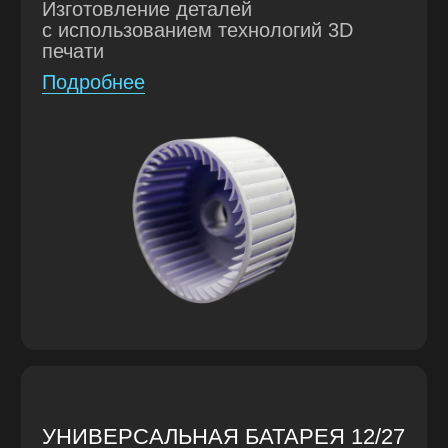
НАША ЦЕЛЬ — СДЕЛАТЬ ТАК,
ЧТОБЫ НАШИМИ РАЗРАБОТКАМИ
МОЖНО БЫЛО ГОРДИТЬСЯ
В составе нашей команды опытные
инженеры-электроники, программисты,
инженеры-конструкторы, расчетчики,
монтажники РЭА, слесари
механосборочных работ и технологи.
5
лет на рынке
100+
успешных проектов
100+
сотрудников в штате