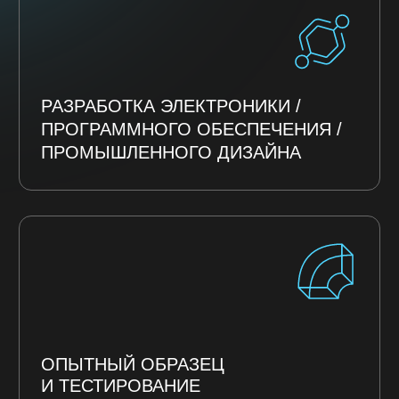
© ООО "КРАВТ"
194100, г. Санкт-Петербург,
ИНН 7802693899
муниципальный округ
КПП 781301001
Сампсониевское ВН. тер. Г
ОГРН 1197847166560
ул. Кантемировская,
ОКВЭД 72.19
д. 39, лит. А, пом. 34-Н
(Научные
Посмотреть на карте
исследования и
разработки)
+7 (812) 565 34 38
info@kravt-studio.com