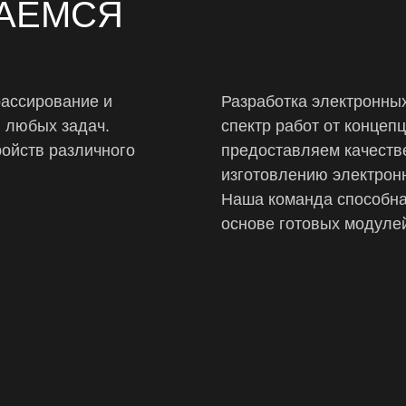
АЕМСЯ
рассирование и
Разработка электронных
 любых задач.
спектр работ от концеп
ройств различного
предоставляем качеств
изготовлению электронн
Наша команда способна 
основе готовых модулей