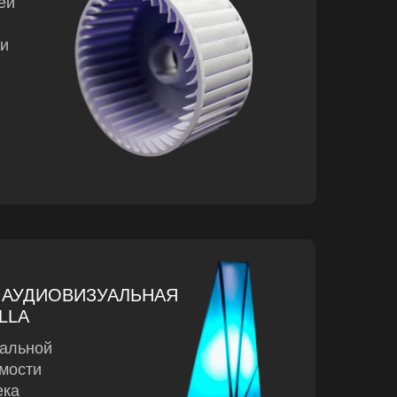
ей
ти
 АУДИОВИЗУАЛЬНАЯ
LLA
уальной
имости
ека