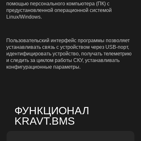
помощью персонального компьютера (ПК) с
компонента Kravt-
предустановленной операционной системой
BMS Firmware
Linux/Windows.
Обеспечение режимов заряда/
разряда АКБ для симметричных и
Пользовательский интерфейс программы позволяет
ассиметричных схем силовой
коммутации на плате СКУ;
устанавливать связь с устройством через USB-порт,
Реализация алгоритма
идентифицировать устройство, получать телеметрию
балансировки аккумуляторных
и следить за циклом работы СКУ, устанавливать
ячеек;
конфигурационные параметры.
Отслеживание нештатных и
аварийных ситуаций;
Сохранение событий на бортовой
самописец;
Индикация процента заряда и
кодов ошибок;
Обеспечение режима
долгосрочного хранения с
максимальным снижением
собственного токопотребления
аккумулятора;
Отслеживание количества циклов
заряда/разряда и состояния