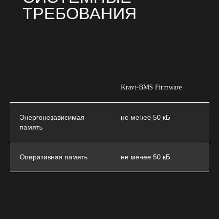
Прикрепите файл с ТЗ (не обязательно)
Add file
Kravt-BMS Firmware
ОТПРАВИТЬ ФОРМУ
Энергонезависимая
не менее 50 кБ
память
Отправляя форму, вы соглашаетесь на обработку
персональных данных в соответствии
с Политикой
конфиденциальности
Оперативная память
не менее 50 кБ