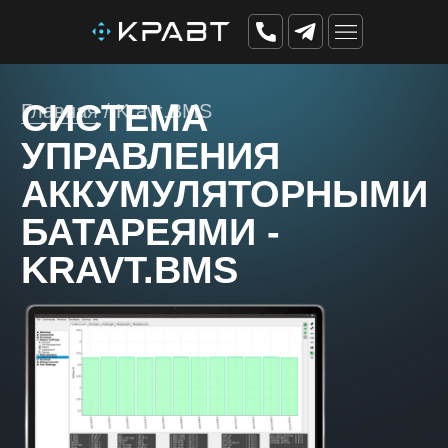
СИСТЕМА
Главная
/ Kravt.BMS
УПРАВЛЕНИЯ
АККУМУЛЯТОРНЫМИ
БАТАРЕЯМИ -
KRAVT.BMS
В реестре отечественного ПО №23770