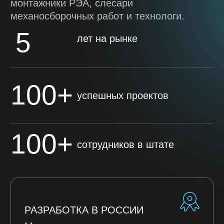
составления предварительного тех.
задания. Наш менеджер свяжется с вами
для уточнения деталей.
+7
Прикрепите файл с ТЗ (не обязательно)
Add file
ОТПРАВИТЬ ФОРМУ