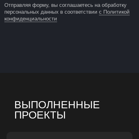
от поведения человека
Подробнее
НАША ЦЕЛЬ — СДЕЛАТЬ ТАК,
ЧТОБЫ НАШИМИ РАЗРАБОТКАМИ
МОЖНО БЫЛО ГОРДИТЬСЯ
В составе нашей команды опытные
инженеры-электроники, программисты,
инженеры-конструкторы, расчетчики,
монтажники РЭА, слесари
механосборочных работ и технологи.
5
лет на рынке