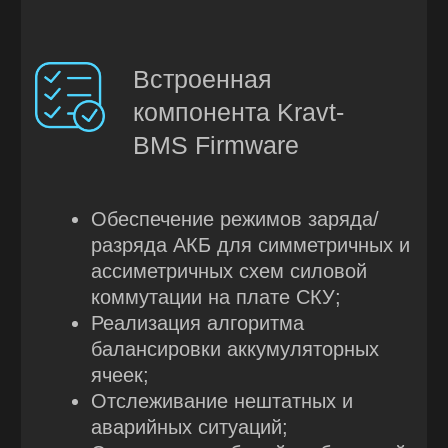
аккумуляторных ячеек;
Контроль внутреннего состояния
батареи на основе датчиков
температуры основных
компонентов устройства и датчика
влажности в корпусе;
Обмен с внешними устройствами
через различные протоколы связи
(SMBus, CanOpen, Modbus,
проприетарные протоколы).
Сервисная компонента
Kravt-BMS Tool
Обнаружение подключенных
устройств к ПК и поиск среди них
СКУ;
Определение типа и версии
подключенного устройства;