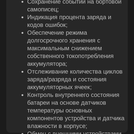
Получение значений
конфигурационных параметров и
данных телеметрии с СКУ с
помощью проприетарного
протокола;
Структурирование полученной
информации и отображение в
графическом интерфейсе в
зависимости от типа данных.
Предоставление пользователю
возможности изменить
конфигурационные параметры и
записать их во внешнюю или
внутреннюю память СКУ.
Информирование пользователя о
статусе подключения к
устройству.
СИСТЕМНЫЕ
ТРЕБОВАНИЯ