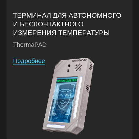
100+
успешных проектов
100+
сотрудников в штате
РАЗРАБОТКА В РОССИИ
Мы не перепродаем чужие решения
под видом своих. Все разработки —
исключительно продукт нашей
компании. Разработка и изготовление
происходит в России.
КОНФИДЕНЦИАЛЬНОСТЬ