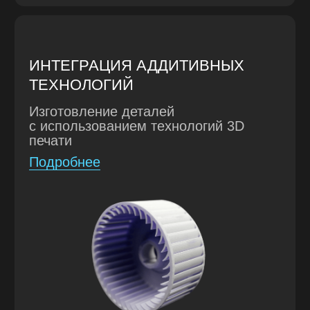
Мы гарантируем
конфиденциальность вашей идеи
и продукта и передачу
исключительных прав на продукт
после завершения работ.
ПОЛНЫЙ ЦИКЛ РАЗРАБОТКИ
Мы осуществляем подготовку КД,
разработку архитектуры,
программного обеспечения,
механики с изготовлением, а также
разработку электроники
с изготовлением и монтажом.
ПОЛУЧИТЬ ПРЕЗЕНТАЦИЮ НА ПОЧТУ