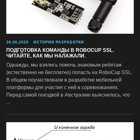
ГОТОВЫ ОБСУДИТЬ
ПРОЕКТ?
Ответьте на несколько вопросов для
составления предварительного тех.
26.06.2020
ИСТОРИИ РАЗРАБОТКИ
задания. Наш менеджер свяжется с вами
ПОДГОТОВКА КОМАНДЫ В ROBOCUP SSL.
для уточнения деталей.
ЧИТАЙТЕ, КАК МЫ НАЛАЖАЛИ.
Однажды, мы взялись помочь знакомым ребятам
(естественно не бесплатно) попасть на RoboCup SSL.
+7
В общем поучаствовали в разработке мобильной
платформы для участия с ней в соревнованиях.
Перед самой поездкой в Австралию выяснилось, что
...