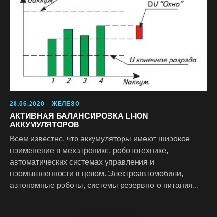
Прикрепите файл с ТЗ (не обязательно)
Add file
ОТПРАВИТЬ ФОРМУ
Отправляя форму, вы соглашаетесь на обработку
персональных данных в соответствии
с Политикой
конфиденциальности
28.06.2020
ЖЕЛЕЗО
АКТИВНАЯ БАЛАНСИРОВКА LI-ION
АККУМУЛЯТОРОВ
Всем известно, что аккумуляторы имеют широкое
применение в мехатронике, робототехнике,
автоматических системах управления и
промышленности в целом. Электроавтомобили,
автономные роботы, системы резервного питания...
© ООО "КРАВТ"
194100, г. Санкт-Петербург,
ИНН 7802693899
муниципальный округ