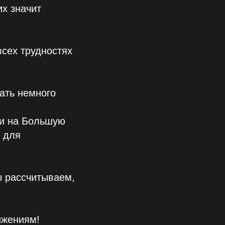
их значит
сех трудностях
ать немного
ли на Большую
 для
мы рассчитываем,
ижениям!