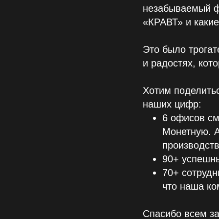
незабываемый фи
«КРАВТ» и каки
Это было трогат
и радостях, кот
Хотим поделитьс
наших цифр:
6 офисов с
Монетную. А
производств
90+ успешны
70+ сотрудн
что наша ко
Спасибо всем за