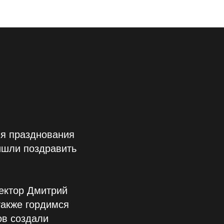
ля празднования
ишли поздравить
ектор Дмитрий
также гордимся
ов создали