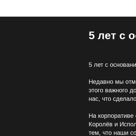
5 лет с
5 лет с основа
Недавно мы отм
этого важного д
нас, что сделал
На корпоративе
Королёв и Испо
тем, что наши с