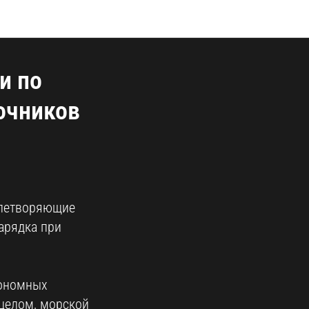
и по
очников
влетворяющие
арядка при
тономных
целом, морской