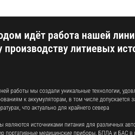
Блог общий
дом идёт работа нашей лини
 производству литиевых ист
тней работы мы создали уникальные технологии, удо
ваниям к аккумуляторам, в том числе допускается з
атурах, что актуально для крайнего севера
ры являются источниками питания для различных ав
ер портативные медицинские приборы, БПЛА и БАС в 