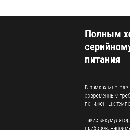
Полным хо
серийному
питания
В рамках многоле
современным требо
пониженных темпер
Такие аккумулято
приборов, наприм